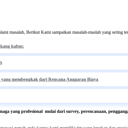
ami masalah, Berikut Kami sampaikan masalah-maslah yang sering te
ukang kabur.
l)
k, yang membengkak dari Rencana Anggaran Biaya
enaga yang profesional mulai dari survey, perencanaan, penggan
enovasi rumah anda karena kami memiliki tim yang lengkap dan speci