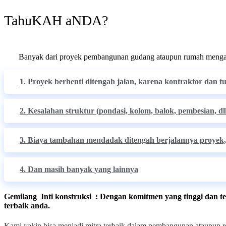
TahuKAH aNDA?
Banyak dari proyek pembangunan gudang ataupun rumah mengal
1. Proyek berhenti ditengah jalan, karena kontraktor dan t
2. Kesalahan struktur (pondasi, kolom, balok, pembesian, dl
3. Biaya tambahan mendadak ditengah berjalannya proye
4. Dan masih banyak yang lainnya
Gemilang Inti konstruksi : Dengan komitmen yang tinggi dan t
terbaik anda.
Kami yakin bisa menjadi mitra terbaik dalam pembangunan ataupun r