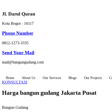
Skip
to
content
Jl. Darul Quran
Kota Bogor - 16117
Phone Number
0812-1273-3335
Send Your Mail
mail@bangungudang.com
Home
About Us
Our Services
Blogs
Our Projects
C
KONSULTASI
Harga bangun gudang Jakarta Pusat
Bangun Gudang