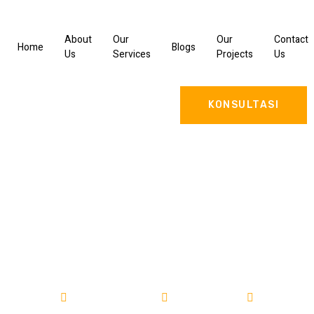
About
Our
Our
Contact
Home
Blogs
Us
Services
Projects
Us
KONSULTASI
Harga bangun gudang Muara
Gembong
Bangun Gudang
24/05/2023