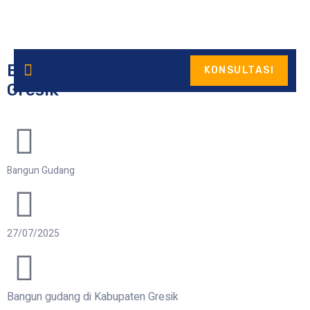
Bangun Gudang di Kabupaten
KONSULTASI
ONTACT
Gresik
S
Bangun Gudang
27/07/2025
Bangun gudang di Kabupaten Gresik