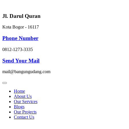
Skip
to
content
Jl. Darul Quran
Kota Bogor - 16117
Phone Number
0812-1273-3335
Send Your Mail
mail@bangungudang.com
Home
About Us
Our Services
Blogs
Our Projects
Contact Us