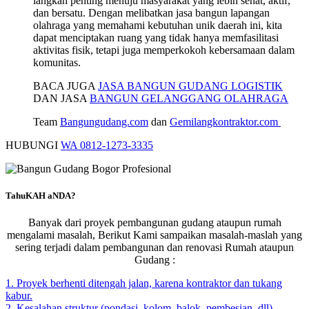
langkah penting menuju masyarakat yang lebih sehat, aktif,
dan bersatu. Dengan melibatkan jasa bangun lapangan
olahraga yang memahami kebutuhan unik daerah ini, kita
dapat menciptakan ruang yang tidak hanya memfasilitasi
aktivitas fisik, tetapi juga memperkokoh kebersamaan dalam
komunitas.
BACA JUGA
JASA BANGUN GUDANG LOGISTIK
DAN JASA
BANGUN GELANGGANG OLAHRAGA
Team
Bangungudang.com
dan
Gemilangkontraktor.com
HUBUNGI
WA 0812-1273-3335
TahuKAH aNDA?
Banyak dari proyek pembangunan gudang ataupun rumah
mengalami masalah, Berikut Kami sampaikan masalah-maslah yang
sering terjadi dalam pembangunan dan renovasi Rumah ataupun
Gudang :
1. Proyek berhenti ditengah jalan, karena kontraktor dan tukang
kabur.
2. Kesalahan struktur (pondasi, kolom, balok, pembesian, dll)