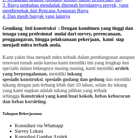
3. Biaya tambahan mendadak ditengah berjalannya proyek, yang
membengkak dari Rencana Anggaran Biaya
4. Dan masih banyak yang lainnya
Gemilang Inti konstruksi : Dengan komitmen yang tinggi dan
tenaga yang profesional mulai dari survey, perencanaan,
penggangaran, hingga pelaksanaan pekerjaan, kami siap
menjadi mitra terbaik anda.
Kami yakin bisa menjadi mitra terbaik dalam pembangunan ataupun
renovasi rumah anda karena kami memiliki tim yang lengkap dan
specialis dalam bidangnya masing masing, kami memiliki
arsitek
yang berpengalaman,
memiliki
tukang
spesialis
konstruksi
,
spesialis gudang dan gedung
dan memiliki
tukang dengan jam terbang lebih dari 10 tahun, selain itu tukang
yang kami siapkan adalah tukang pilihan yang terbaik
sehingga
Konstruksi yang kami buat kokoh, bebas kebocoran
dan bebas korsleting.
Tahapan Bekerjasama
Konsultasi via Whatsapp
Survey Lokasi
Konsultasi Gambar Arsitek