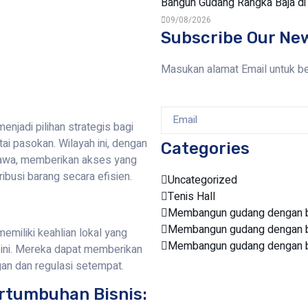
Bangun Gudang Rangka Baja di
09/08/2026
Subscribe Our Ne
Masukan alamat Email untuk b
jadi pilihan strategis bagi
ai pasokan. Wilayah ini, dengan
Categories
 Jawa, memberikan akses yang
ibusi barang secara efisien.
Uncategorized
Tenis Hall
Membangun gudang dengan bi
Membangun gudang dengan bi
miliki keahlian lokal yang
Membangun gudang dengan bi
 ini. Mereka dapat memberikan
gan dan regulasi setempat.
rtumbuhan Bisnis: