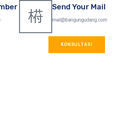
mber
Send Your Mail
5
mail@bangungudang.com
KONSULTASI