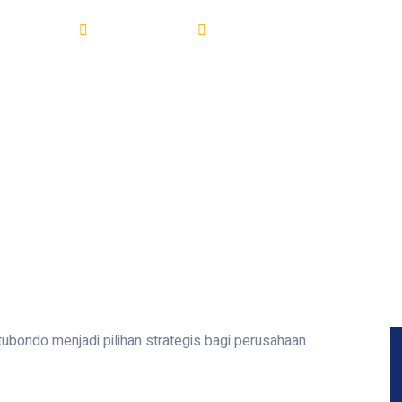
n Gudang
01/10/2025
Bangun gudang di Kabupaten 
ubondo menjadi pilihan strategis bagi perusahaan