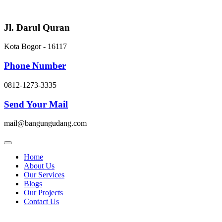
Skip
to
content
Jl. Darul Quran
Kota Bogor - 16117
Phone Number
0812-1273-3335
Send Your Mail
mail@bangungudang.com
Home
About Us
Our Services
Blogs
Our Projects
Contact Us