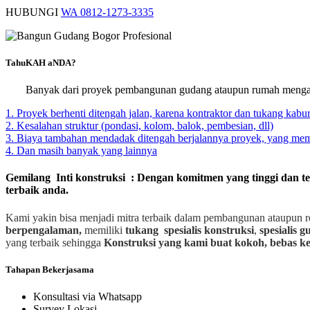
HUBUNGI
WA 0812-1273-3335
TahuKAH aNDA?
Banyak dari proyek pembangunan gudang ataupun rumah mengal
1. Proyek berhenti ditengah jalan, karena kontraktor dan tukang kabur
2. Kesalahan struktur (pondasi, kolom, balok, pembesian, dll)
3. Biaya tambahan mendadak ditengah berjalannya proyek, yang m
4. Dan masih banyak yang lainnya
Gemilang Inti konstruksi : Dengan komitmen yang tinggi dan t
terbaik anda.
Kami yakin bisa menjadi mitra terbaik dalam pembangunan ataupun r
berpengalaman,
memiliki
tukang spesialis
konstruksi
,
spesialis 
yang terbaik sehingga
Konstruksi yang kami buat kokoh, bebas ke
Tahapan Bekerjasama
Konsultasi via Whatsapp
Survey Lokasi