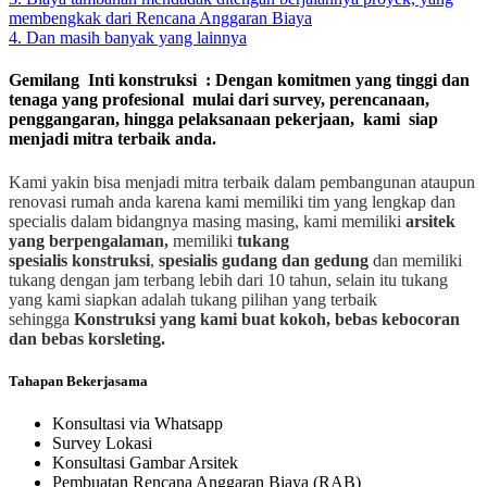
membengkak dari Rencana Anggaran Biaya
4. Dan masih banyak yang lainnya
Gemilang Inti konstruksi : Dengan komitmen yang tinggi dan
tenaga yang profesional mulai dari survey, perencanaan,
penggangaran, hingga pelaksanaan pekerjaan, kami siap
menjadi mitra terbaik anda.
Kami yakin bisa menjadi mitra terbaik dalam pembangunan ataupun
renovasi rumah anda karena kami memiliki tim yang lengkap dan
specialis dalam bidangnya masing masing, kami memiliki
arsitek
yang berpengalaman,
memiliki
tukang
spesialis
konstruksi
,
spesialis gudang dan gedung
dan memiliki
tukang dengan jam terbang lebih dari 10 tahun, selain itu tukang
yang kami siapkan adalah tukang pilihan yang terbaik
sehingga
Konstruksi yang kami buat kokoh, bebas kebocoran
dan bebas korsleting.
Tahapan Bekerjasama
Konsultasi via Whatsapp
Survey Lokasi
Konsultasi Gambar Arsitek
Pembuatan Rencana Anggaran Biaya (RAB)