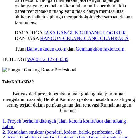
dan bersatu. Dengan melibatkan jasa bangun lapangan
olahraga yang memahami kebutuhan unik daerah ini, kita
dapat menciptakan ruang yang tidak hanya memfasilitasi
aktivitas fisik, tetapi juga memperkokoh kebersamaan dalam
komunitas.
BACA JUGA
JASA BANGUN GUDANG LOGISTIK
DAN JASA
BANGUN GELANGGANG OLAHRAGA
Team
Bangungudang.com
dan
Gemilangkontraktor.com
HUBUNGI
WA 0812-1273-3335
TahuKAH aNDA?
Banyak dari proyek pembangunan gudang ataupun rumah
mengalami masalah, Berikut Kami sampaikan masalah-maslah yang
sering terjadi dalam pembangunan dan renovasi Rumah ataupun
Gudang :
1. Proyek berhenti ditengah jalan, karena kontraktor dan tukang
kabur.
2. Kesalahan struktur (pondasi, kolom, balok, pembesian, dll)
3. Biaya tambahan mendadak ditengah berjalannya proyek, yang