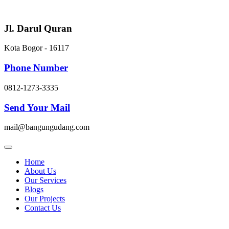
Skip
to
content
Jl. Darul Quran
Kota Bogor - 16117
Phone Number
0812-1273-3335
Send Your Mail
mail@bangungudang.com
Home
About Us
Our Services
Blogs
Our Projects
Contact Us