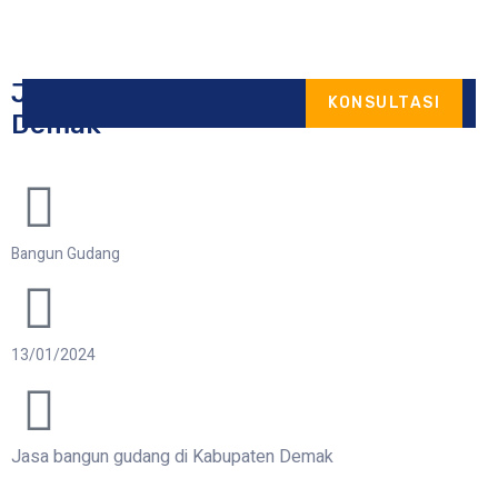
Jasa bangun gudang di Kabupaten
KONSULTASI
Demak
ONTACT
S
Bangun Gudang
13/01/2024
Jasa bangun gudang di Kabupaten Demak