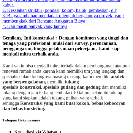
kabur.
2. Kesalahan struktur (pondasi, kolom, balok, pembesian, dll)
3. Biaya tambahan mendadak ditengah berjalannya proyek, yang
membengkak dari Rencana Anggaran Biaya
4. Dan masih banyak yang lainnya
Gemilang Inti konstruksi : Dengan komitmen yang tinggi dan
tenaga yang profesional mulai dari survey, perencanaan,
penggangaran, hingga pelaksanaan pekerjaan, kami siap
menjadi mitra terbaik anda.
Kami yakin bisa menjadi mitra terbaik dalam pembangunan ataupun
renovasi rumah anda karena kami memiliki tim yang lengkap dan
specialis dalam bidangnya masing masing, kami memiliki
arsitek
yang berpengalaman,
memiliki
tukang
spesialis
konstruksi
,
spesialis gudang dan gedung
dan memiliki
tukang dengan jam terbang lebih dari 10 tahun, selain itu tukang
yang kami siapkan adalah tukang pilihan yang terbaik
sehingga
Konstruksi yang kami buat kokoh, bebas kebocoran
dan bebas korsleting.
Tahapan Bekerjasama
Konsultasi via Whatsapp