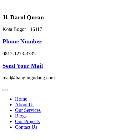
Skip
to
content
Jl. Darul Quran
Kota Bogor - 16117
Phone Number
0812-1273-3335
Send Your Mail
mail@bangungudang.com
Home
About Us
Our Services
Blogs
Our Projects
Contact Us