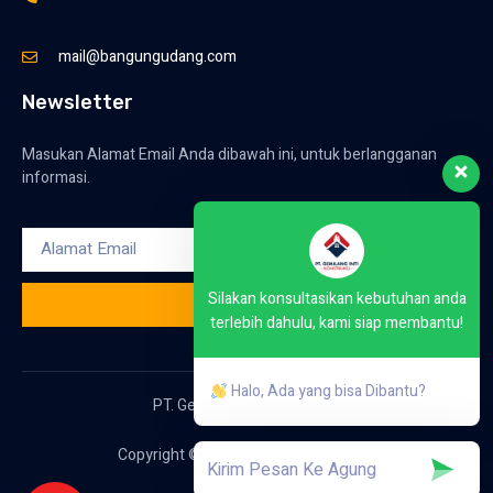
mail@bangungudang.com
Newsletter
Masukan Alamat Email Anda dibawah ini, untuk berlangganan
informasi.
Silakan konsultasikan kebutuhan anda
KIRIM
terlebih dahulu, kami siap membantu!
Halo, Ada yang bisa Dibantu?
PT. Gemilang Inti Konstruksi
Copyright © 2023. All rights reserved.