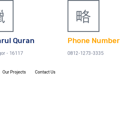
arul Quran
Phone Number
or - 16117
0812-1273-3335
Our Projects
Contact Us