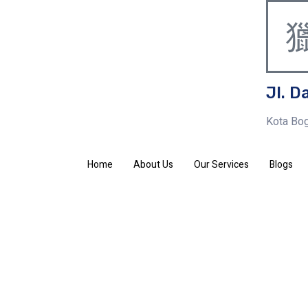
Jl. D
Kota Bog
Home
About Us
Our Services
Blogs