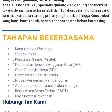
yang berpengalaman,
memiliki
tukang
spesialis
konstruksi
,
spesialis gudang dan gedung
dan memiliki
tukang dengan jam terbang lebih dari 10 tahun, selain itu tukang yang
kami siapkan adalah tukang pilihan yang terbaik sehingga
Konstruksi
yang kami buat kokoh, bebas kebocoran dan bebas korsleting.
TAHAPAN BEKERJASAMA
Konsultasi via Whatsapp
Survey Lokasi
Konsultasi Gambar Arsitek
Pembuatan Rencana Anggaran Biaya (RAB)
Surat Perjanjian kerja (SPK)
Pembayaran Sesuai Termin
Proses Pengerjaan Pembangunan
Adendume (Kerja Tambah, atau Kurang)
Berita Acara Serah Terima (BAST)
Masa Retensi Pekerjaan
Hubungi Tim Kami