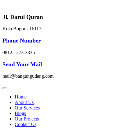
Skip
to
content
Jl. Darul Quran
Kota Bogor - 16117
Phone Number
0812-1273-3335
Send Your Mail
mail@bangungudang.com
Home
About Us
Our Services
Blogs
Our Projects
Contact Us