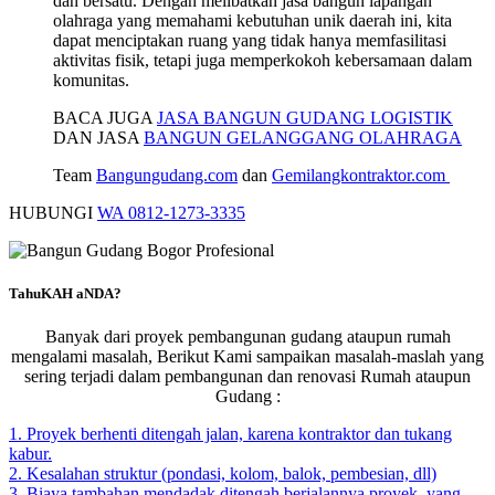
dan bersatu. Dengan melibatkan jasa bangun lapangan
olahraga yang memahami kebutuhan unik daerah ini, kita
dapat menciptakan ruang yang tidak hanya memfasilitasi
aktivitas fisik, tetapi juga memperkokoh kebersamaan dalam
komunitas.
BACA JUGA
JASA BANGUN GUDANG LOGISTIK
DAN JASA
BANGUN GELANGGANG OLAHRAGA
Team
Bangungudang.com
dan
Gemilangkontraktor.com
HUBUNGI
WA 0812-1273-3335
TahuKAH aNDA?
Banyak dari proyek pembangunan gudang ataupun rumah
mengalami masalah, Berikut Kami sampaikan masalah-maslah yang
sering terjadi dalam pembangunan dan renovasi Rumah ataupun
Gudang :
1. Proyek berhenti ditengah jalan, karena kontraktor dan tukang
kabur.
2. Kesalahan struktur (pondasi, kolom, balok, pembesian, dll)
3. Biaya tambahan mendadak ditengah berjalannya proyek, yang