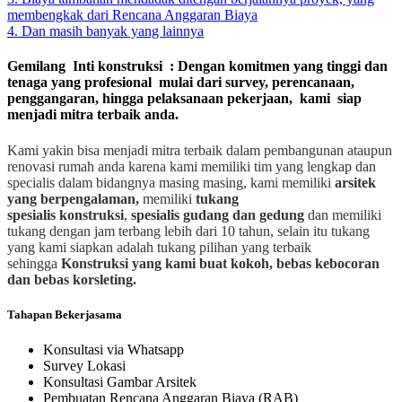
membengkak dari Rencana Anggaran Biaya
4. Dan masih banyak yang lainnya
Gemilang Inti konstruksi : Dengan komitmen yang tinggi dan
tenaga yang profesional mulai dari survey, perencanaan,
penggangaran, hingga pelaksanaan pekerjaan, kami siap
menjadi mitra terbaik anda.
Kami yakin bisa menjadi mitra terbaik dalam pembangunan ataupun
renovasi rumah anda karena kami memiliki tim yang lengkap dan
specialis dalam bidangnya masing masing, kami memiliki
arsitek
yang berpengalaman,
memiliki
tukang
spesialis
konstruksi
,
spesialis gudang dan gedung
dan memiliki
tukang dengan jam terbang lebih dari 10 tahun, selain itu tukang
yang kami siapkan adalah tukang pilihan yang terbaik
sehingga
Konstruksi yang kami buat kokoh, bebas kebocoran
dan bebas korsleting.
Tahapan Bekerjasama
Konsultasi via Whatsapp
Survey Lokasi
Konsultasi Gambar Arsitek
Pembuatan Rencana Anggaran Biaya (RAB)