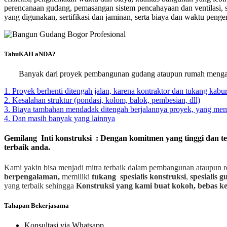
perencanaan gudang, pemasangan sistem pencahayaan dan ventilasi, s
yang digunakan, sertifikasi dan jaminan, serta biaya dan waktu penge
TahuKAH aNDA?
Banyak dari proyek pembangunan gudang ataupun rumah mengal
1. Proyek berhenti ditengah jalan, karena kontraktor dan tukang kabur
2. Kesalahan struktur (pondasi, kolom, balok, pembesian, dll)
3. Biaya tambahan mendadak ditengah berjalannya proyek, yang m
4. Dan masih banyak yang lainnya
Gemilang Inti konstruksi : Dengan komitmen yang tinggi dan t
terbaik anda.
Kami yakin bisa menjadi mitra terbaik dalam pembangunan ataupun r
berpengalaman,
memiliki
tukang spesialis
konstruksi
,
spesialis 
yang terbaik sehingga
Konstruksi yang kami buat kokoh, bebas ke
Tahapan Bekerjasama
Konsultasi via Whatsapp