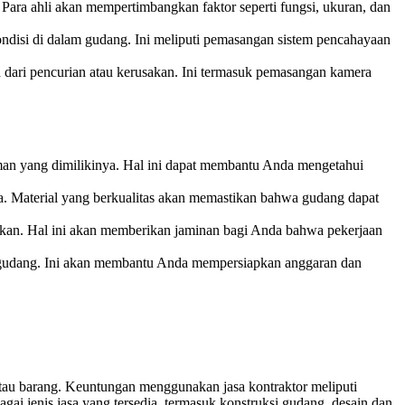
ara ahli akan mempertimbangkan faktor seperti fungsi, ukuran, dan
disi di dalam gudang. Ini meliputi pemasangan sistem pencahayaan
ari pencurian atau kerusakan. Ini termasuk pemasangan kamera
man yang dimilikinya. Hal ini dapat membantu Anda mengetahui
. Material yang berkualitas akan memastikan bahwa gudang dapat
akukan. Hal ini akan memberikan jaminan bagi Anda bahwa pekerjaan
r gudang. Ini akan membantu Anda mempersiapkan anggaran dan
tau barang. Keuntungan menggunakan jasa kontraktor meliputi
agai jenis jasa yang tersedia, termasuk konstruksi gudang, desain dan