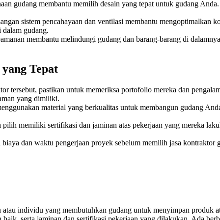
aan gudang membantu memilih desain yang tepat untuk gudang Anda. P
angan sistem pencahayaan dan ventilasi membantu mengoptimalkan kon
i dalam gudang.
amanan membantu melindungi gudang dan barang-barang di dalamnya d
 yang Tepat
or tersebut, pastikan untuk memeriksa portofolio mereka dan pengala
aman yang dimiliki.
menggunakan material yang berkualitas untuk membangun gudang Anda
 pilih memiliki sertifikasi dan jaminan atas pekerjaan yang mereka l
i biaya dan waktu pengerjaan proyek sebelum memilih jasa kontrakto
aan atau individu yang membutuhkan gudang untuk menyimpan produk a
baik, serta jaminan dan sertifikasi pekerjaan yang dilakukan. Ada berb