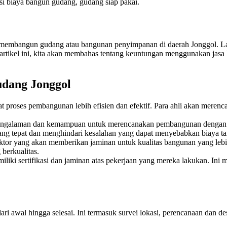
i biaya bangun gudang, gudang siap pakai.
embangun gudang atau bangunan penyimpanan di daerah Jonggol. Laya
el ini, kita akan membahas tentang keuntungan menggunakan jasa kontr
dang Jonggol
 proses pembangunan lebih efisien dan efektif. Para ahli akan mere
pengalaman dan kemampuan untuk merencanakan pembangunan dengan t
ang tepat dan menghindari kesalahan yang dapat menyebabkan biaya t
tor yang akan memberikan jaminan untuk kualitas bangunan yang lebi
berkualitas.
iliki sertifikasi dan jaminan atas pekerjaan yang mereka lakukan. In
 awal hingga selesai. Ini termasuk survei lokasi, perencanaan dan d