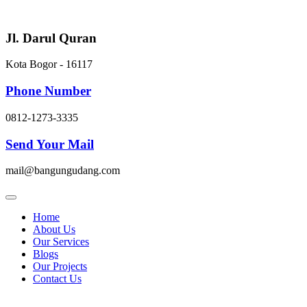
Skip
to
content
Jl. Darul Quran
Kota Bogor - 16117
Phone Number
0812-1273-3335
Send Your Mail
mail@bangungudang.com
Home
About Us
Our Services
Blogs
Our Projects
Contact Us