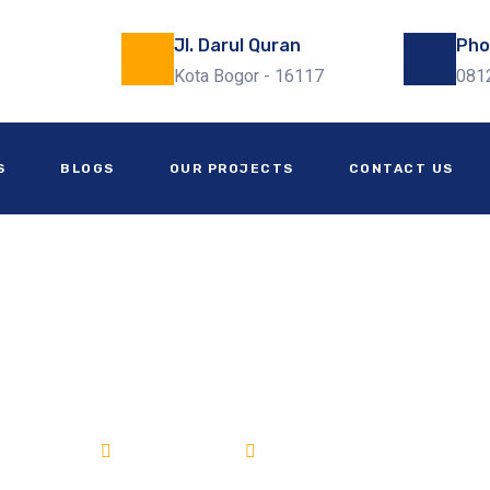
Jl. Darul Quran
Pho
Kota Bogor - 16117
081
S
BLOGS
OUR PROJECTS
CONTACT US
 Bangun Gudang Paninggilan 
un Gudang
23/09/2025
Bangun Gudang
|
Konstruksi