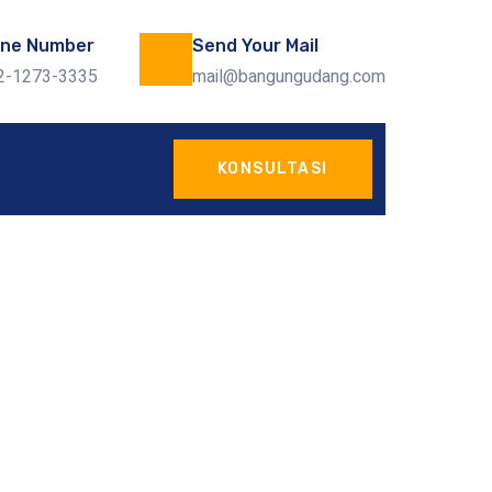
ne Number
Send Your Mail
2-1273-3335
mail@bangungudang.com
KONSULTASI
Utara
 Bangunan