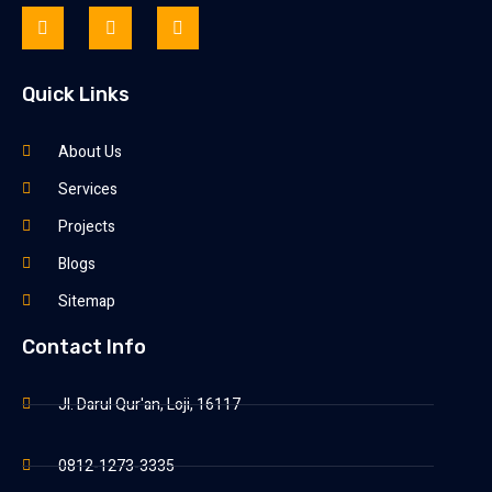
Quick Links
About Us
Services
Projects
Blogs
Sitemap
Contact Info
Jl. Darul Qur'an, Loji, 16117
0812-1273-3335