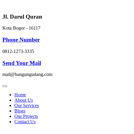
Skip
to
content
Jl. Darul Quran
Kota Bogor - 16117
Phone Number
0812-1273-3335
Send Your Mail
mail@bangungudang.com
Home
About Us
Our Services
Blogs
Our Projects
Contact Us