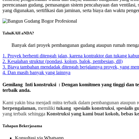
perencanaan gudang, pemasangan sistem pencahayaan dan ventilasi, s
yang digunakan, sertifikasi dan jaminan, serta biaya dan waktu penge
TahuKAH aNDA?
Banyak dari proyek pembangunan gudang ataupun rumah mengal
1. Proyek berhenti ditengah jalan, karena kontraktor dan tukang kabur
2. Kesalahan struktur (pondasi, kolom, balok, pembesian, dll)
3. Biaya tambahan mendadak ditengah berjalannya proyek, yang m
4. Dan masih banyak yang lainnya
Gemilang Inti konstruksi : Dengan komitmen yang tinggi dan t
terbaik anda.
Kami yakin bisa menjadi mitra terbaik dalam pembangunan ataupun r
berpengalaman,
memiliki
tukang spesialis
konstruksi
,
spesialis 
yang terbaik sehingga
Konstruksi yang kami buat kokoh, bebas ke
Tahapan Bekerjasama
Konsultasi via Whatsapp