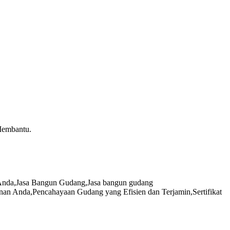
Membantu.
Anda
,
Jasa Bangun Gudang
,
Jasa bangun gudang
unan Anda
,
Pencahayaan Gudang yang Efisien dan Terjamin
,
Sertifikat