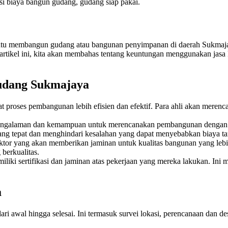
i biaya bangun gudang, gudang siap pakai.
u membangun gudang atau bangunan penyimpanan di daerah Sukmajaya.
el ini, kita akan membahas tentang keuntungan menggunakan jasa kontr
udang Sukmajaya
 proses pembangunan lebih efisien dan efektif. Para ahli akan mere
pengalaman dan kemampuan untuk merencanakan pembangunan dengan t
ang tepat dan menghindari kesalahan yang dapat menyebabkan biaya t
tor yang akan memberikan jaminan untuk kualitas bangunan yang lebi
berkualitas.
iliki sertifikasi dan jaminan atas pekerjaan yang mereka lakukan. In
a
 awal hingga selesai. Ini termasuk survei lokasi, perencanaan dan d