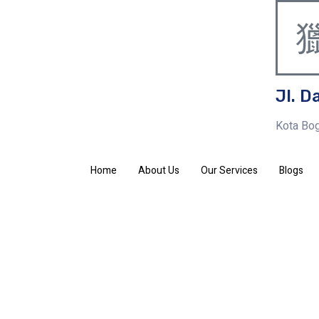
Jl. D
Kota Bog
Home
About Us
Our Services
Blogs