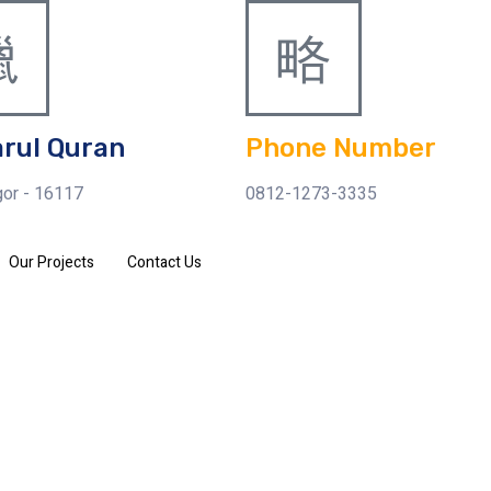
arul Quran
Phone Number
or - 16117
0812-1273-3335
Our Projects
Contact Us