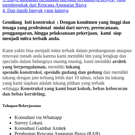
membengkak dari Rencana Anggaran Biaya
4. Dan masih banyak yang lainnya
Gemilang Inti konstruksi : Dengan komitmen yang tinggi dan
tenaga yang profesional mulai dari survey, perencanaan,
penggangaran, hingga pelaksanaan pekerjaan, kami siap
menjadi mitra terbaik anda.
Kami yakin bisa menjadi mitra terbaik dalam pembangunan ataupun
renovasi rumah anda karena kami memiliki tim yang lengkap dan
specialis dalam bidangnya masing masing, kami memiliki
arsitek
yang berpengalaman,
memiliki
tukang
spesialis
konstruksi
,
spesialis gudang dan gedung
dan memiliki
tukang dengan jam terbang lebih dari 10 tahun, selain itu tukang
yang kami siapkan adalah tukang pilihan yang terbaik
sehingga
Konstruksi yang kami buat kokoh, bebas kebocoran
dan bebas korsleting.
Tahapan Bekerjasama
Konsultasi via Whatsapp
Survey Lokasi
Konsultasi Gambar Arsitek
Pembuatan Rencana Anggaran Biaya (RAB)