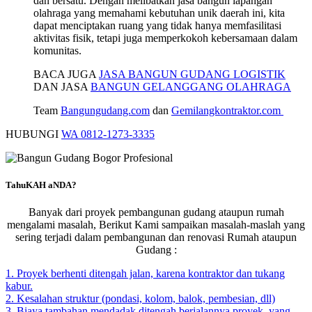
dan bersatu. Dengan melibatkan jasa bangun lapangan
olahraga yang memahami kebutuhan unik daerah ini, kita
dapat menciptakan ruang yang tidak hanya memfasilitasi
aktivitas fisik, tetapi juga memperkokoh kebersamaan dalam
komunitas.
BACA JUGA
JASA BANGUN GUDANG LOGISTIK
DAN JASA
BANGUN GELANGGANG OLAHRAGA
Team
Bangungudang.com
dan
Gemilangkontraktor.com
HUBUNGI
WA 0812-1273-3335
TahuKAH aNDA?
Banyak dari proyek pembangunan gudang ataupun rumah
mengalami masalah, Berikut Kami sampaikan masalah-maslah yang
sering terjadi dalam pembangunan dan renovasi Rumah ataupun
Gudang :
1. Proyek berhenti ditengah jalan, karena kontraktor dan tukang
kabur.
2. Kesalahan struktur (pondasi, kolom, balok, pembesian, dll)
3. Biaya tambahan mendadak ditengah berjalannya proyek, yang