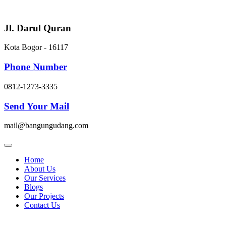
Skip
to
content
Jl. Darul Quran
Kota Bogor - 16117
Phone Number
0812-1273-3335
Send Your Mail
mail@bangungudang.com
Home
About Us
Our Services
Blogs
Our Projects
Contact Us