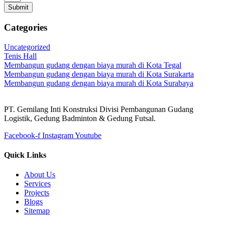
Submit
Categories
Uncategorized
Tenis Hall
Membangun gudang dengan biaya murah di Kota Tegal
Membangun gudang dengan biaya murah di Kota Surakarta
Membangun gudang dengan biaya murah di Kota Surabaya
PT. Gemilang Inti Konstruksi Divisi Pembangunan Gudang
Logistik, Gedung Badminton & Gedung Futsal.
Facebook-f
Instagram
Youtube
Quick Links
About Us
Services
Projects
Blogs
Sitemap