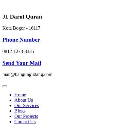
Skip
to
content
Jl. Darul Quran
Kota Bogor - 16117
Phone Number
0812-1273-3335
Send Your Mail
mail@bangungudang.com
Home
About Us
Our Services
Blogs
Our Projects
Contact Us