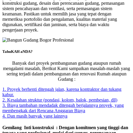
konstruksi gudang, desain dan perencanaan gudang, pemasangan
sistem pencahayaan dan ventilasi, serta pemasangan sistem
keamanan. Pastikan untuk memilih jasa yang tepat dengan
memeriksa portofolio dan pengalaman, kualitas material yang
digunakan, sertifikasi dan jaminan, serta biaya dan waktu
pengerjaan proyek.
TahuKAH aNDA?
Banyak dari proyek pembangunan gudang ataupun rumah
mengalami masalah, Berikut Kami sampaikan masalah-maslah yang
sering terjadi dalam pembangunan dan renovasi Rumah ataupun
Gudang :
1. Proyek berhenti ditengah jalan, karena kontraktor dan tukang
kabur.
2. Kesalahan struktur (pondasi, kolom, balok, pembesian, dll)
3. Biaya tambahan mendadak ditengah berjalannya proyek, yang
membengkak dari Rencana Anggaran Biaya
4. Dan masih banyak yang lainnya
Gemilang Inti konstruksi : Dengan komitmen yang tinggi dan
tenaga yang profesional mulai dari survey, perencanaan,