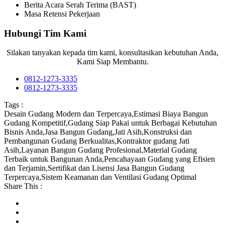
Berita Acara Serah Terima (BAST)
Masa Retensi Pekerjaan
Hubungi Tim Kami
Silakan tanyakan kepada tim kami, konsultasikan kebutuhan Anda,
Kami Siap Membantu.
0812-1273-3335
0812-1273-3335
Tags :
Desain Gudang Modern dan Terpercaya
,
Estimasi Biaya Bangun
Gudang Kompetitif
,
Gudang Siap Pakai untuk Berbagai Kebutuhan
Bisnis Anda
,
Jasa Bangun Gudang
,
Jati Asih
,
Konstruksi dan
Pembangunan Gudang Berkualitas
,
Kontraktor gudang Jati
Asih
,
Layanan Bangun Gudang Profesional
,
Material Gudang
Terbaik untuk Bangunan Anda
,
Pencahayaan Gudang yang Efisien
dan Terjamin
,
Sertifikat dan Lisensi Jasa Bangun Gudang
Terpercaya
,
Sistem Keamanan dan Ventilasi Gudang Optimal
Share This :