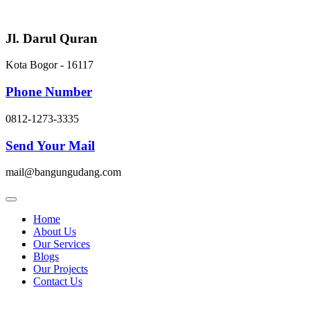
Skip
to
content
Jl. Darul Quran
Kota Bogor - 16117
Phone Number
0812-1273-3335
Send Your Mail
mail@bangungudang.com
Home
About Us
Our Services
Blogs
Our Projects
Contact Us