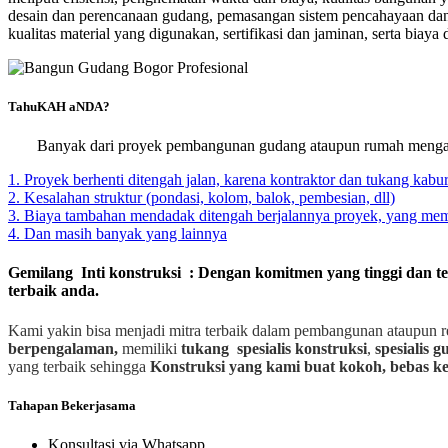
desain dan perencanaan gudang, pemasangan sistem pencahayaan dan 
kualitas material yang digunakan, sertifikasi dan jaminan, serta biay
TahuKAH aNDA?
Banyak dari proyek pembangunan gudang ataupun rumah mengal
1. Proyek berhenti ditengah jalan, karena kontraktor dan tukang kabur
2. Kesalahan struktur (pondasi, kolom, balok, pembesian, dll)
3. Biaya tambahan mendadak ditengah berjalannya proyek, yang m
4. Dan masih banyak yang lainnya
Gemilang Inti konstruksi : Dengan komitmen yang tinggi dan t
terbaik anda.
Kami yakin bisa menjadi mitra terbaik dalam pembangunan ataupun r
berpengalaman,
memiliki
tukang spesialis
konstruksi
,
spesialis 
yang terbaik sehingga
Konstruksi yang kami buat kokoh, bebas ke
Tahapan Bekerjasama
Konsultasi via Whatsapp