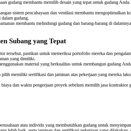
aan gudang membantu memilih desain yang tepat untuk gudang Anda. P
angan sistem pencahayaan dan ventilasi membantu mengoptimalkan kon
i dalam gudang.
amanan membantu melindungi gudang dan barang-barang di dalamnya d
en Subang yang Tepat
or tersebut, pastikan untuk memeriksa portofolio mereka dan pengala
aman yang dimiliki.
menggunakan material yang berkualitas untuk membangun gudang Anda
 pilih memiliki sertifikasi dan jaminan atas pekerjaan yang mereka l
i biaya dan waktu pengerjaan proyek sebelum memilih jasa kontrakto
i perusahaan atau individu yang membutuhkan gudang untuk menyimpan
ng lebih baik, serta jaminan dan sertifikasi pekerjaan yang dilakukan. 