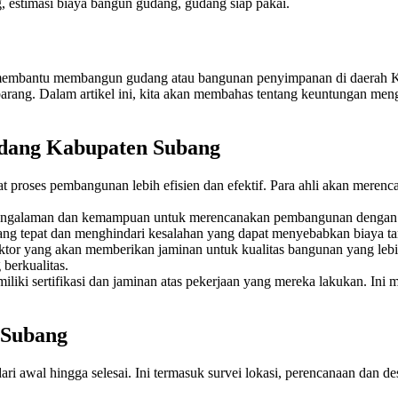
 estimasi biaya bangun gudang, gudang siap pakai.
membantu membangun gudang atau bangunan penyimpanan di daerah Kab
g. Dalam artikel ini, kita akan membahas tentang keuntungan mengguna
dang Kabupaten Subang
 proses pembangunan lebih efisien dan efektif. Para ahli akan mere
pengalaman dan kemampuan untuk merencanakan pembangunan dengan t
ang tepat dan menghindari kesalahan yang dapat menyebabkan biaya t
tor yang akan memberikan jaminan untuk kualitas bangunan yang lebi
berkualitas.
iliki sertifikasi dan jaminan atas pekerjaan yang mereka lakukan. In
 Subang
 awal hingga selesai. Ini termasuk survei lokasi, perencanaan dan d