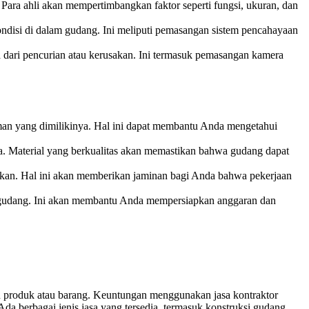
ara ahli akan mempertimbangkan faktor seperti fungsi, ukuran, dan
disi di dalam gudang. Ini meliputi pemasangan sistem pencahayaan
ari pencurian atau kerusakan. Ini termasuk pemasangan kamera
man yang dimilikinya. Hal ini dapat membantu Anda mengetahui
. Material yang berkualitas akan memastikan bahwa gudang dapat
akukan. Hal ini akan memberikan jaminan bagi Anda bahwa pekerjaan
r gudang. Ini akan membantu Anda mempersiapkan anggaran dan
 produk atau barang. Keuntungan menggunakan jasa kontraktor
Ada berbagai jenis jasa yang tersedia, termasuk konstruksi gudang,