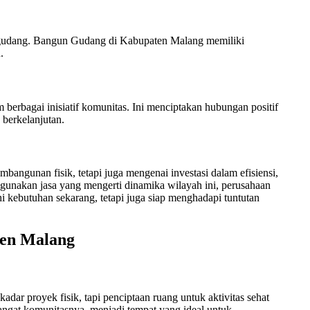
i gudang. Bangun Gudang di Kabupaten Malang memiliki
.
berbagai inisiatif komunitas. Ini menciptakan hubungan positif
berkelanjutan.
ngunan fisik, tetapi juga mengenai investasi dalam efisiensi,
unakan jasa yang mengerti dinamika wilayah ini, perusahaan
kebutuhan sekarang, tetapi juga siap menghadapi tuntutan
en Malang
r proyek fisik, tapi penciptaan ruang untuk aktivitas sehat
ngat komunitasnya, menjadi tempat yang ideal untuk