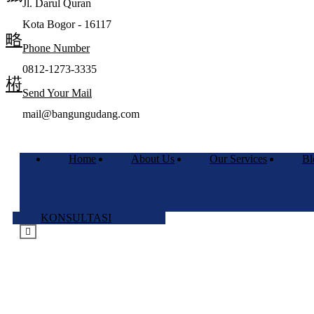
Jl. Darul Quran
Kota Bogor - 16117
Phone Number
0812-1273-3335
Send Your Mail
mail@bangungudang.com
Home
About Us
Our Services
Bl
KONSULTASI