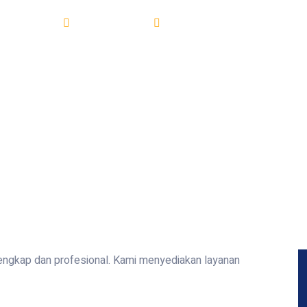
un Gudang
09/05/2023
Bangun Gudang
|
Konstruksi
lengkap dan profesional. Kami menyediakan layanan