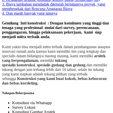
3. Biaya tambahan mendadak ditengah berjalannya proyek, yang
membengkak dari Rencana Anggaran Biaya
4. Dan masih banyak yang lainnya
Gemilang Inti konstruksi : Dengan komitmen yang tinggi dan
tenaga yang profesional mulai dari survey, perencanaan,
penggangaran, hingga pelaksanaan pekerjaan, kami siap
menjadi mitra terbaik anda.
Kami yakin bisa menjadi mitra terbaik dalam pembangunan ataupun
renovasi rumah anda karena kami memiliki tim yang lengkap dan
specialis dalam bidangnya masing masing, kami memiliki
arsitek
yang berpengalaman,
memiliki
tukang
spesialis
konstruksi
,
spesialis gudang dan gedung
dan memiliki
tukang dengan jam terbang lebih dari 10 tahun, selain itu tukang
yang kami siapkan adalah tukang pilihan yang terbaik
sehingga
Konstruksi yang kami buat kokoh, bebas kebocoran
dan bebas korsleting.
Tahapan Bekerjasama
Konsultasi via Whatsapp
Survey Lokasi
Konsultasi Gambar Arsitek