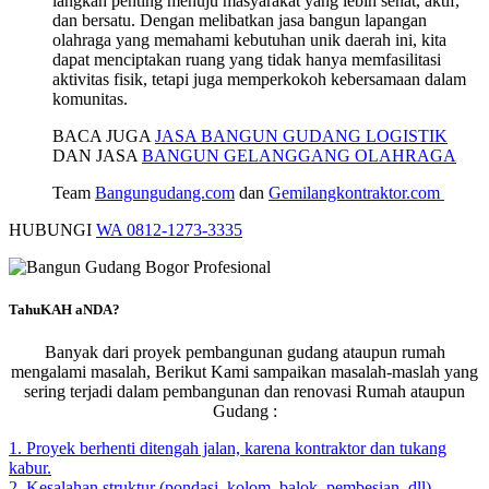
langkah penting menuju masyarakat yang lebih sehat, aktif,
dan bersatu. Dengan melibatkan jasa bangun lapangan
olahraga yang memahami kebutuhan unik daerah ini, kita
dapat menciptakan ruang yang tidak hanya memfasilitasi
aktivitas fisik, tetapi juga memperkokoh kebersamaan dalam
komunitas.
BACA JUGA
JASA BANGUN GUDANG LOGISTIK
DAN JASA
BANGUN GELANGGANG OLAHRAGA
Team
Bangungudang.com
dan
Gemilangkontraktor.com
HUBUNGI
WA 0812-1273-3335
TahuKAH aNDA?
Banyak dari proyek pembangunan gudang ataupun rumah
mengalami masalah, Berikut Kami sampaikan masalah-maslah yang
sering terjadi dalam pembangunan dan renovasi Rumah ataupun
Gudang :
1. Proyek berhenti ditengah jalan, karena kontraktor dan tukang
kabur.
2. Kesalahan struktur (pondasi, kolom, balok, pembesian, dll)