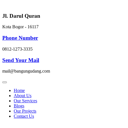
Skip
to
content
Jl. Darul Quran
Kota Bogor - 16117
Phone Number
0812-1273-3335
Send Your Mail
mail@bangungudang.com
Home
About Us
Our Services
Blogs
Our Projects
Contact Us