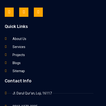
Quick Links
About Us
Services
Projects
Blogs
Sitemap
Contact Info
Jl. Darul Qur'an, Loji, 16117