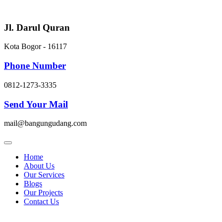
Skip
to
content
Jl. Darul Quran
Kota Bogor - 16117
Phone Number
0812-1273-3335
Send Your Mail
mail@bangungudang.com
Home
About Us
Our Services
Blogs
Our Projects
Contact Us