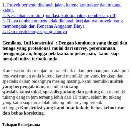
1. Proyek berhenti ditengah jalan, karena kontraktor dan tukang
kabur.
2. Kesalahan struktur (pondasi, kolom, balok, pembesian, dll)
3. Biaya tambahan mendadak ditengah berjalannya proyek, yang
membengkak dari Rencana Anggaran Biaya
4. Dan masih banyak yang lainnya
Gemilang Inti konstruksi : Dengan komitmen yang tinggi dan
tenaga yang profesional mulai dari survey, perencanaan,
penggangaran, hingga pelaksanaan pekerjaan, kami siap
menjadi mitra terbaik anda.
Kami yakin bisa menjadi mitra terbaik dalam pembangunan ataupun
renovasi rumah anda karena kami memiliki tim yang lengkap dan
specialis dalam bidangnya masing masing, kami memiliki
arsitek
yang berpengalaman,
memiliki
tukang
spesialis
konstruksi
,
spesialis gudang dan gedung
dan memiliki
tukang dengan jam terbang lebih dari 10 tahun, selain itu tukang
yang kami siapkan adalah tukang pilihan yang terbaik
sehingga
Konstruksi yang kami buat kokoh, bebas kebocoran
dan bebas korsleting.
Tahapan Bekerjasama