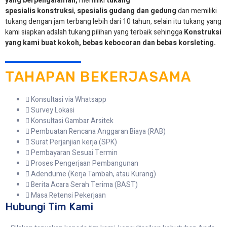
yang berpengalaman,
memiliki
tukang
spesialis
konstruksi
,
spesialis gudang dan gedung
dan memiliki
tukang dengan jam terbang lebih dari 10 tahun, selain itu tukang yang
kami siapkan adalah tukang pilihan yang terbaik sehingga
Konstruksi
yang kami buat kokoh, bebas kebocoran dan bebas korsleting.
TAHAPAN BEKERJASAMA
Konsultasi via Whatsapp
Survey Lokasi
Konsultasi Gambar Arsitek
Pembuatan Rencana Anggaran Biaya (RAB)
Surat Perjanjian kerja (SPK)
Pembayaran Sesuai Termin
Proses Pengerjaan Pembangunan
Adendume (Kerja Tambah, atau Kurang)
Berita Acara Serah Terima (BAST)
Masa Retensi Pekerjaan
Hubungi Tim Kami