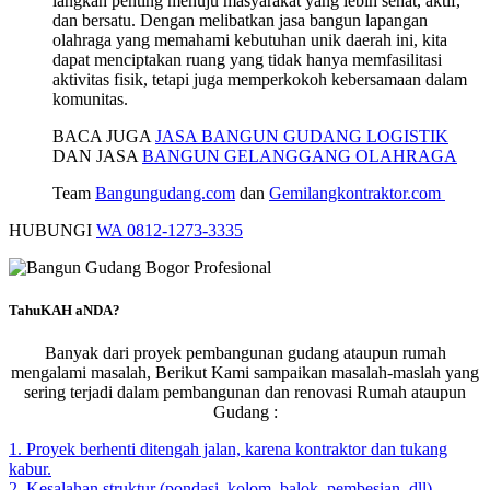
langkah penting menuju masyarakat yang lebih sehat, aktif,
dan bersatu. Dengan melibatkan jasa bangun lapangan
olahraga yang memahami kebutuhan unik daerah ini, kita
dapat menciptakan ruang yang tidak hanya memfasilitasi
aktivitas fisik, tetapi juga memperkokoh kebersamaan dalam
komunitas.
BACA JUGA
JASA BANGUN GUDANG LOGISTIK
DAN JASA
BANGUN GELANGGANG OLAHRAGA
Team
Bangungudang.com
dan
Gemilangkontraktor.com
HUBUNGI
WA 0812-1273-3335
TahuKAH aNDA?
Banyak dari proyek pembangunan gudang ataupun rumah
mengalami masalah, Berikut Kami sampaikan masalah-maslah yang
sering terjadi dalam pembangunan dan renovasi Rumah ataupun
Gudang :
1. Proyek berhenti ditengah jalan, karena kontraktor dan tukang
kabur.
2. Kesalahan struktur (pondasi, kolom, balok, pembesian, dll)