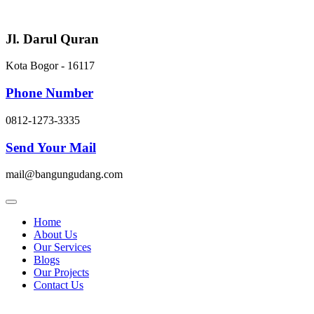
Skip
to
content
Jl. Darul Quran
Kota Bogor - 16117
Phone Number
0812-1273-3335
Send Your Mail
mail@bangungudang.com
Home
About Us
Our Services
Blogs
Our Projects
Contact Us