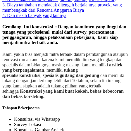
3. Biaya tambahan mendadak ditengah berjalannya proyek, yang
membengkak dari Rencana Anggaran Biaya
4. Dan masih banyak yang lainnya
Gemilang Inti konstruksi : Dengan komitmen yang tinggi dan
tenaga yang profesional mulai dari survey, perencanaan,
penggangaran, hingga pelaksanaan pekerjaan, kami siap
menjadi mitra terbaik anda.
Kami yakin bisa menjadi mitra terbaik dalam pembangunan ataupun
renovasi rumah anda karena kami memiliki tim yang lengkap dan
specialis dalam bidangnya masing masing, kami memiliki
arsitek
yang berpengalaman,
memiliki
tukang
spesialis
konstruksi
,
spesialis gudang dan gedung
dan memiliki
tukang dengan jam terbang lebih dari 10 tahun, selain itu tukang
yang kami siapkan adalah tukang pilihan yang terbaik
sehingga
Konstruksi yang kami buat kokoh, bebas kebocoran
dan bebas korsleting.
Tahapan Bekerjasama
Konsultasi via Whatsapp
Survey Lokasi
Konsultasi Gambar Arsitek